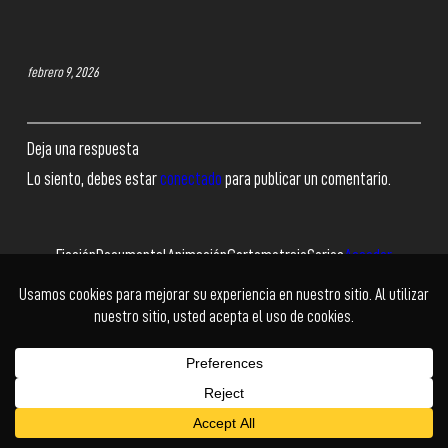
febrero 9, 2026
Deja una respuesta
Lo siento, debes estar
conectado
para publicar un comentario.
Ficción
Documental
Animación
Cortometraje
Series
Acceder
Facebook
Twitter
Instagram
YouTube
© Cholo+ | Power Buy
Kadabra