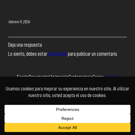
febrero 9, 2026
Deja una respuesta
Lo siento, debes estar
conectado
para publicar un comentario.
Ficción
Documental
Animación
Cortometraje
Series
Acceder
Facebook
Twitter
Instagram
YouTube
© Cholo+ | Power Buy
Kadabra