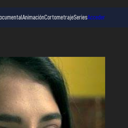
ocumental
Animación
Cortometraje
Series
Acceder