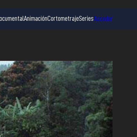
ocumental
Animación
Cortometraje
Series
Acceder