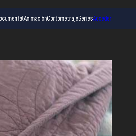
ocumental
Animación
Cortometraje
Series
Acceder