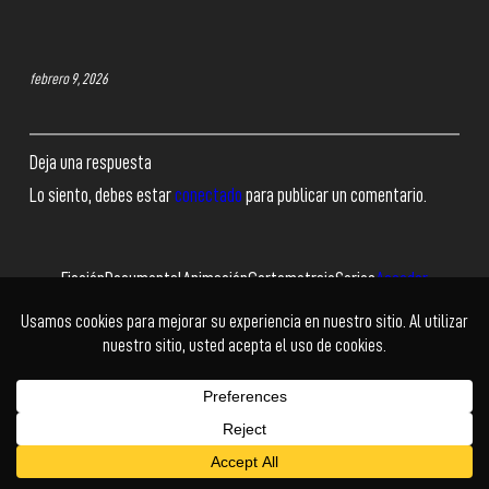
febrero 9, 2026
Deja una respuesta
Lo siento, debes estar
conectado
para publicar un comentario.
Ficción
Documental
Animación
Cortometraje
Series
Acceder
Facebook
Twitter
Instagram
YouTube
© Cholo+ | Power Buy
Kadabra