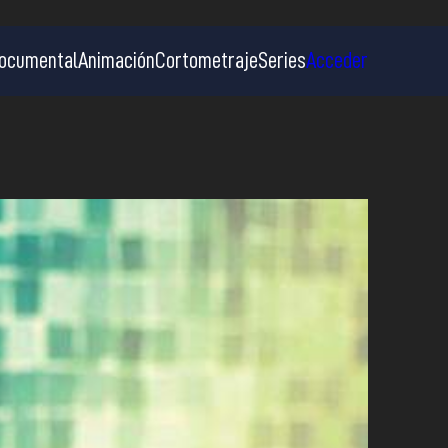
ocumental
Animación
Cortometraje
Series
Acceder