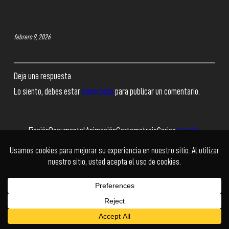
febrero 9, 2026
Deja una respuesta
Lo siento, debes estar
conectado
para publicar un comentario.
Ficción
Documental
Animación
Cortometraje
Series
Acceder
Facebook
Twitter
Instagram
YouTube
© Cholo+ | Power Buy
Kadabra