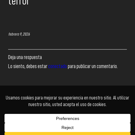
terror
febrero 9, 2026
Deja una respuesta
Lo siento, debes estar
conectado
para publicar un comentario.
Ficción
Documental
Animación
Cortometraje
Series
Acceder
Facebook
Twitter
Instagram
YouTube
© Cholo+ | Power Buy
Kadabra