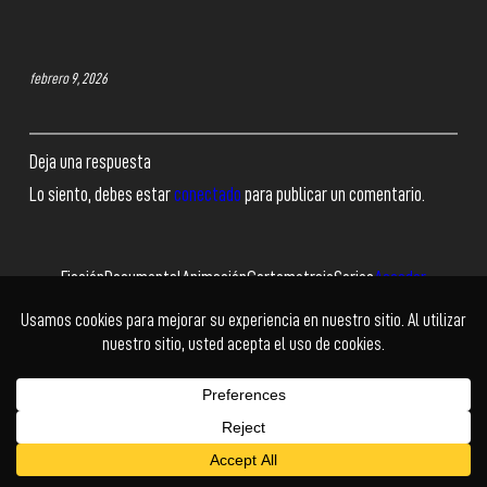
febrero 9, 2026
Deja una respuesta
Lo siento, debes estar
conectado
para publicar un comentario.
Ficción
Documental
Animación
Cortometraje
Series
Acceder
Facebook
Twitter
Instagram
YouTube
© Cholo+ | Power Buy
Kadabra