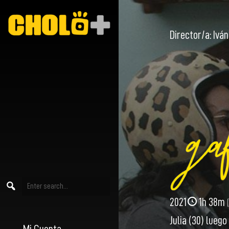
Director/a:
Ivá
2021
1h 38m
Julia (30) lueg