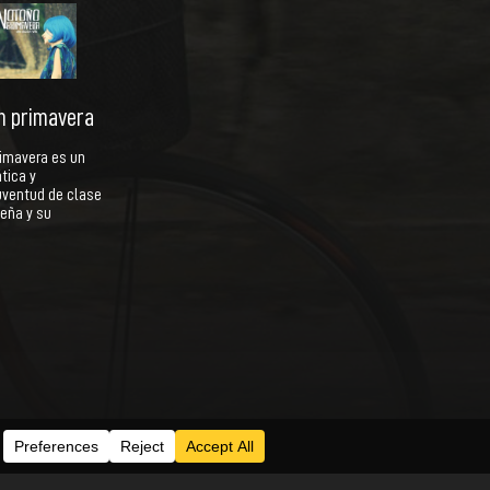
in primavera
rimavera es un
ática y
ventud de clase
eña y su
Series
Acceder