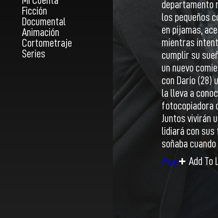
Mi Cuenta
departamento r
Ficción
los pequeños co
Documental
en pijamas, ac
Animación
mientras intent
Cortometraje
Series
cumplir su sueñ
un nuevo comie
con Darío (28) 
la lleva a cono
fotocopiadora q
Juntos vivirán u
lidiará con sus
soñaba cuando 
Play
Add To L