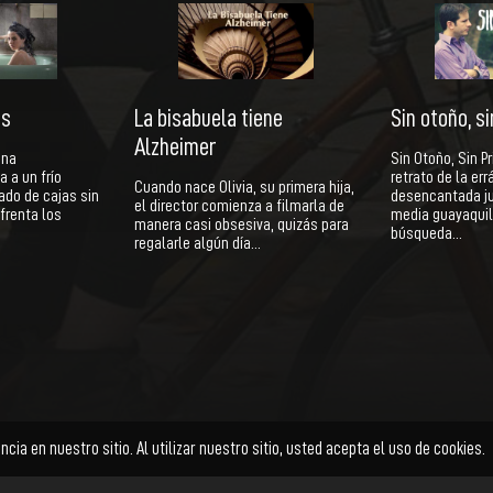
as
La bisabuela tiene
Sin otoño, s
Alzheimer
una
Sin Otoño, Sin P
 a un frío
retrato de la err
Cuando nace Olivia, su primera hija,
do de cajas sin
desencantada ju
el director comienza a filmarla de
frenta los
media guayaquil
manera casi obsesiva, quizás para
búsqueda…
regalarle algún día…
Ficción
Documental
Animación
Cortometraje