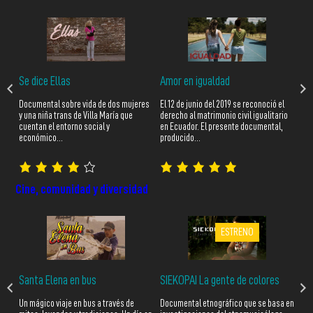
Se dice Ellas
Amor en igualdad
Ar
Documental sobre vida de dos mujeres
El 12 de junio del 2019 se reconoció el
Arc
y una niña trans de Villa María que
derecho al matrimonio civil igualitario
vid
…
cuentan el entorno social y
en Ecuador. El presente documental,
lat
económico…
producido…
Cine, comunidad y diversidad
ESTRENO
SIEKOPAI La gente de colores
Santa Elena en bus
Ve
Documental etnográfico que se basa en
Un mágico viaje en bus a través de
Ism