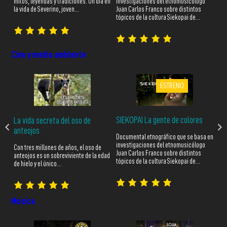
investigaciones del etnomusicólogo
e la
mitos, leyendas y tradiciones. Un día en
abu
Juan Carlos Franco sobre distintos
la vida de Severino, joven…
deb
tópicos de la cultura Siekopai de…
Ec
Cine y medio ambiente
ESTRENO
SIEKOPAI La gente de colores
La vida secreta del oso de
El
anteojos
Documental etnográfico que se basa en
de
Man
investigaciones del etnomusicólogo
 Él
su 
Con tres millones de años, el oso de
Juan Carlos Franco sobre distintos
jun
anteojos es un sobreviviente de la edad
tópicos de la cultura Siekopai de…
de hielo y el único…
Musica