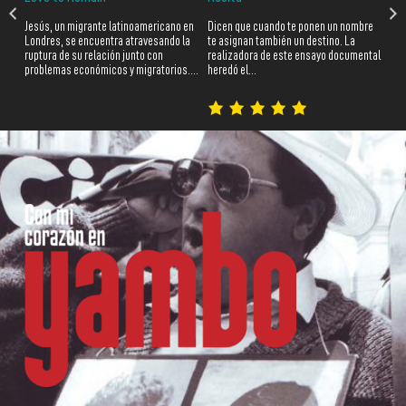
ntal
Jesús, un migrante latinoamericano en
Dicen que cuando te ponen un nombre
Ric
esde
Londres, se encuentra atravesando la
te asignan también un destino. La
cri
ruptura de su relación junto con
realizadora de este ensayo documental
mie
problemas económicos y migratorios.…
heredó el…