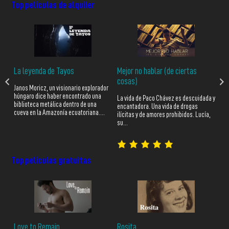
Top películas de alquiler
La leyenda de Tayos
Mejor no hablar (de ciertas
Si
cosas)
 un
Janos Moricz, un visionario explorador
Tod
húngaro dice haber encontrado una
un 
La vida de Paco Chávez es descuidada y
 Su
biblioteca metálica dentro de una
est
encantadora. Una vida de drogas
cueva en la Amazonía ecuatoriana.…
fam
ilícitas y de amores prohibidos. Lucía,
su…
Top películas
gratuitas
Love to Remain
Rosita
Ta