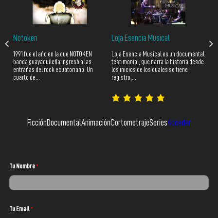
SI
Notoken
Loja Esencia Musical
Doc
 de
1991 fue el año en la que NOTOKEN
Loja Esencia Musical es un documental
inv
.
banda guayaquileña ingresó a las
testimonial, que narra la historia desde
Jua
entrañas del rock ecuatoriano. Un
los inicios de los cuales se tiene
tóp
cuarto de…
registro,…
Ficción
Documental
Animación
Cortometraje
Series
Acceder
Tu Nombre
*
Tu Email
*