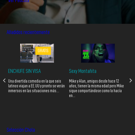
Ver Película
Añadidos
recientemente
GRATIS
ENCHUFE SIN VISA
Sexy Montañita
Yo
Una divertida comedia en la que seis
Mike y Alan, amigos desde hace 12
Las
n
latinos viajan a EE.UU y pronto se verán
años, tienen la misma edad pero Mike
par
inmersos en las situaciones más…
sigue comportándose como lo hacía
ciu
en…
ant
Selección
Chola