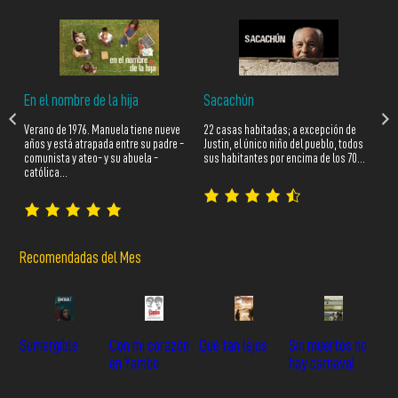
BE
En el nombre de la hija
Sacachún
Bea
Verano de 1976. Manuela tiene nueve
22 casas habitadas; a excepción de
su 
n
años y está atrapada entre su padre -
Justin, el único niño del pueblo, todos
nat
comunista y ateo- y su abuela -
sus habitantes por encima de los 70…
católica…
Recomendadas del Mes
Sumergible
Con mi corazón
Qué tan lejos
Sin muertos no
en Yambo
hay carnaval