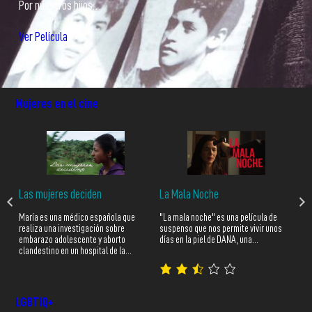
Por nuestros hijos…
Ver Película
Mujeres en el cine
Las mujeres deciden
La Mala Noche
El
 de
María es una médico española que
"La mala noche" es una película de
El 
su
realiza una investigación sobre
suspenso que nos permite vivir unos
cam
embarazo adolescente y aborto
días en la piel de DANA, una…
ciu
clandestino en un hospital de la…
pol
LGBTIQ+