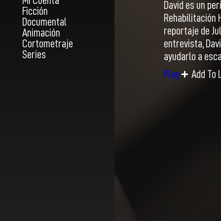
Mi Cuenta
David es un per
Ficción
Rehabilitación
Documental
reportaje de Ju
Animación
Cortometraje
entrevista, Dav
Series
ayudarlo a esca
Play
Add To L