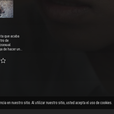
ista que acaba
ntro de
osexual
ga de hacer un…
Ficción
Documental
Animación
Cortometraje