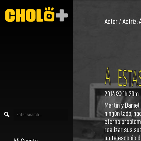
Actor / Actriz:
2014
1h 20m
Martín y Daniel
ningún lado, na
eterno problema
realizar sus su
un telescopio de