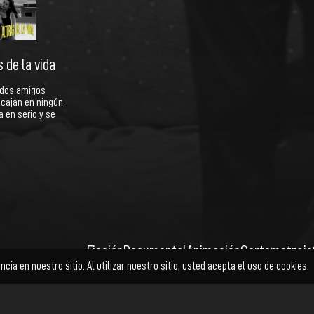
 de la vida
n dos amigos
ncajan en ningún
a en serio y se
Ficción
Documental
Animación
Cortometraje
Facebook
Twitter
Instagram
YouTube
© Cholo+ | Power Buy
Kadabra