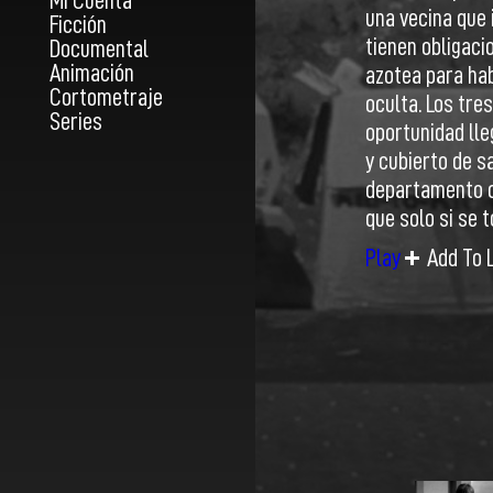
Mi Cuenta
una vecina que 
Ficción
tienen obligaci
Documental
Animación
azotea para hab
Cortometraje
oculta. Los tre
Series
oportunidad ll
y cubierto de s
departamento ce
que solo si se t
Play
Add To L