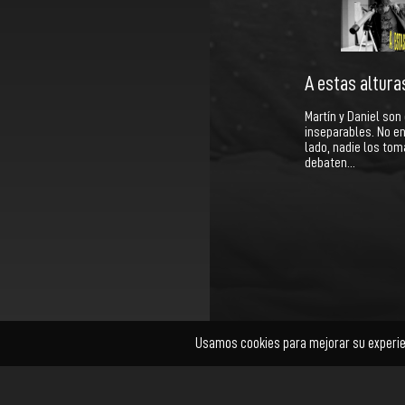
A estas alturas
Martín y Daniel so
inseparables. No e
lado, nadie los tom
debaten…