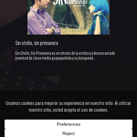
Sin otoño, sin primavera
Sin Otoño, Sin Primavera es un retrato de la errática y desencantada
juventud de clase media guayaquileña y su búsqueda…
Ficción
Documental
Animación
Cortometraje
Series
Acceder
Facebook
Twitter
Instagram
YouTube
© Cholo+ | Power Buy
Kadabra