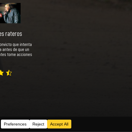
es rateros
onvicto que intenta
a antes de que un
ntes tome acciones
Series
Acceder