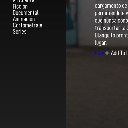
Mi Cuenta
cargamento de c
Ficción
Documental
permitiéndole v
Animación
que nunca conoc
Cortometraje
transportar la 
Series
Blanquito pron
lugar.
Play
Add To L