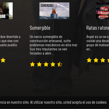
Sumergible
Ratas raton
bre divertido y
Un narco sumergible de
Ángel es un ex c
s que vive con
construcción artesanal, sufre
saldar una deud
queño pueblo
problemas mecánicos en alta mar.
grupo de malea
Sus tres tripulantes se ven
en…
forzados a abrir…
Ficción
Documental
Animación
Cortometraje