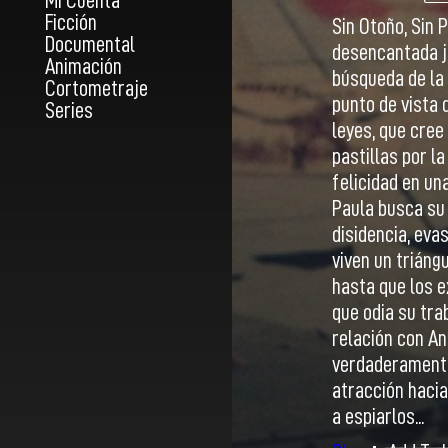
Mi Cuenta
Ficción
Sin Otoño, Sin 
Documental
desencantada j
Animación
búsqueda de la 
Cortometraje
punto de vista 
Series
leyes, que cree
pastillas por l
felicidad en un
Paula busca su 
disidencia, eva
viven un triáng
hasta que los e
que odia su tr
relación con An
verdaderamente
atracción hacia
a espiarlos...