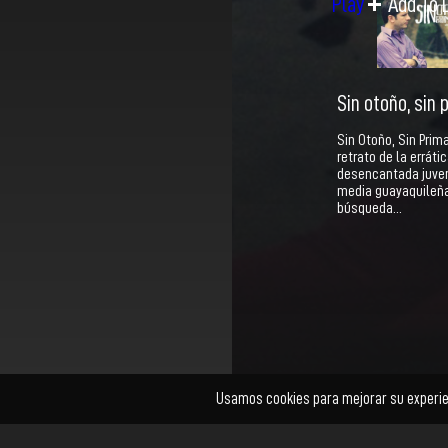
Play
Add To L
Sin otoño, sin
Sin Otoño, Sin Prim
retrato de la errátic
desencantada juve
media guayaquileña
búsqueda…