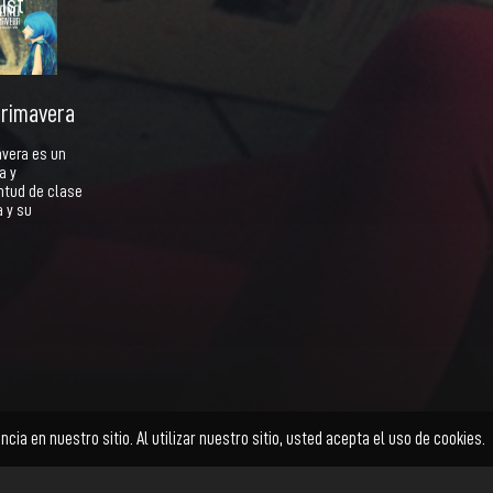
ist
 primavera
avera es un
a y
ntud de clase
 y su
Ficción
Documental
Animación
Cortometraje
Facebook
Twitter
Instagram
YouTube