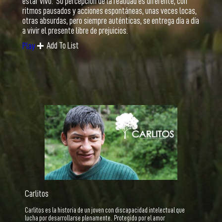
estar vivo. Su percepción de la realidad es diferente, con
ritmos pausados y acciones espontáneas, unas veces locas,
otras absurdas, pero siempre auténticas, se entrega día a día
a vivir el presente libre de prejuicios.
Add To List
Play
Carlitos
Carlitos es la historia de un joven con discapacidad intelectual que
lucha por desarrollarse plenamente. Protegido por el amor