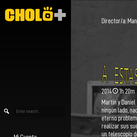
Director/a:
Man
2014
1h 20m
Martín y Daniel
ningún lado, na
eterno problema
realizar sus su
un telescopio de