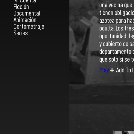
Mi Cuenta
una vecina que 
Ficción
tienen obligaci
Documental
Animación
azotea para hab
Cortometraje
oculta. Los tre
Series
oportunidad ll
y cubierto de s
departamento ce
que solo si se t
Play
Add To L