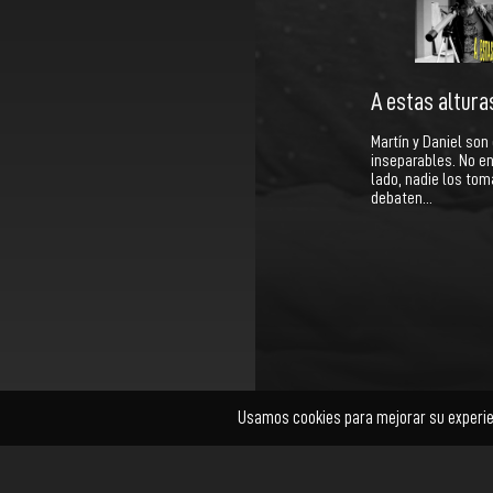
A estas alturas
Martín y Daniel so
inseparables. No e
lado, nadie los tom
debaten…