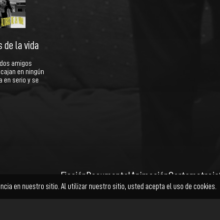
 de la vida
n dos amigos
ncajan en ningún
a en serio y se
Ficción
Documental
Animación
Cortometraje
Facebook
Twitter
Instagram
YouTube
© Cholo+ | Power Buy
Kadabra