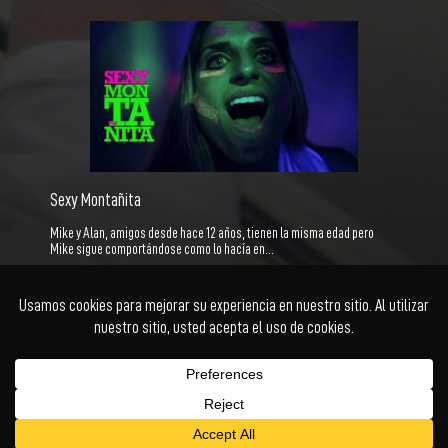
Sexy Montañita
Mike y Alan, amigos desde hace 12 años, tienen la misma edad pero
Mike sigue comportándose como lo hacía en…
Ficción
Documental
Animación
Cortometraje
Series
Acceder
Facebook
Twitter
Instagram
YouTube