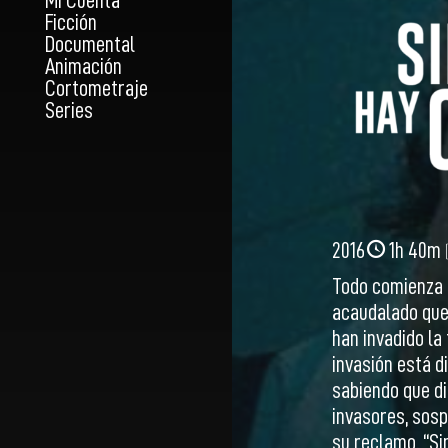
Mi Cuenta
Ficción
Documental
Animación
Cortometraje
Series
2016
1h 40m
Todo comienza 
acaudalado que 
han invadido la 
invasión está d
sabiendo que di
invasores, sosp
su reclamo. “Si