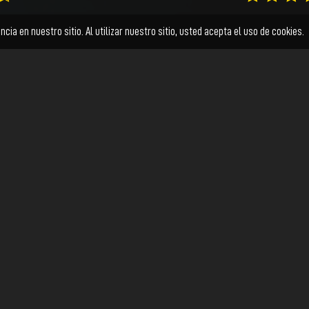
ESTRENO
Solo una noche
 (de ciertas
Qué tan lejo
Carolina es una chica joven que
Esperanza y Tris
acaba de ser desalojada de su
el país de posta
vez es
departamento. Llega a pasar la
amor ideal en el
adora. Una vida
noche donde su…
 de amores
u…