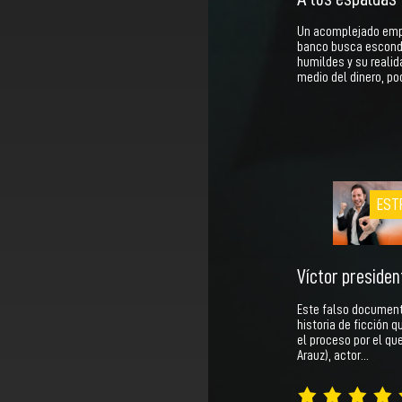
Un acomplejado em
banco busca escond
humildes y su realid
medio del dinero, po
EST
Víctor presiden
Este falso document
historia de ficción 
el proceso por el que
Arauz), actor…