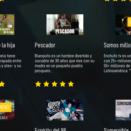
Somos mill
la hija
Pescador
Enchufe.tv es u
ela tiene
Blanquito es un hombre divertido y
con 25+ millone
trapada entre
sociable de 30 años que vive con su
50+ millones de
 y ateo- y su
madre en un pequeño pueblo
Latinoamérica.
pesquero.…
RENO
Espíritu del 98
Sumergible