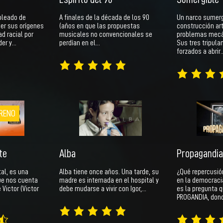
pleado de
A finales de la década de los 90
Un narco sumerg
er sus orígenes
(años en que las propuestas
construcción ar
ad racial por
musicales no convencionales se
problemas mecán
der y…
perdían en el…
Sus tres tripula
forzados a abrir
RENO
te
Alba
Propagandia
al, es una
Alba tiene once años. Una tarde, su
¿Qué repercusió
que nos cuenta
madre es internada en el hospital y
en la democraci
 Victor (Victor
debe mudarse a vivir con Igor,…
es la pregunta q
PROGANDIA, don