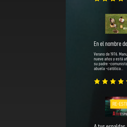
En el nombre de 
Verano de 1976. Manu
nueve años y está a
su padre -comunista
abuela -católica…
RE-EST
A tus espaldas