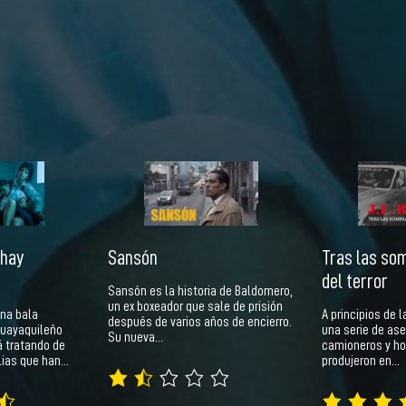
 hay
Sansón
Tras las som
del terror
Sansón es la historia de Baldomero,
un ex boxeador que sale de prisión
na bala
A principios de 
después de varios años de encierro.
guayaquileño
una serie de ase
Su nueva…
 tratando de
camioneros y h
ilias que han…
produjeron en…