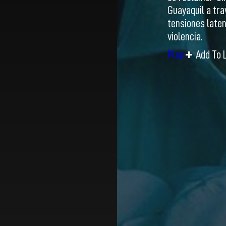
Guayaquil a tra
tensiones late
violencia.
Play
Add To L