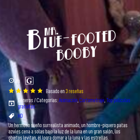
2m
Basado en
3 reseñas
Géneros / Categorías:
Animación
,
Cortometraje
,
Top películas
gratuitas
HD
Un hermoso sueño surrealista animado, un hombre-piquero patas
azules cena a solas bajo la luz de la luna en un gran salón, los
objetos levitan, él logra domar a la luna y las estrellas.