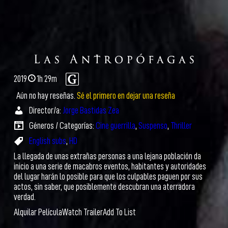
2019
1h 29m
Aún no hay reseñas.
Sé el primero en dejar una reseña
Director/a:
Jorge Bastidas Zea
Géneros / Categorías:
Cine guerrilla
,
Suspenso
,
Thriller
English subs
,
HD
La llegada de unas extrañas personas a una lejana población da
inicio a una serie de macabros eventos, habitantes y autoridades
del lugar harán lo posible para que los culpables paguen por sus
actos, sin saber, que posiblemente descubran una aterradora
verdad.
Alquilar Película
Watch Trailer
Add To List