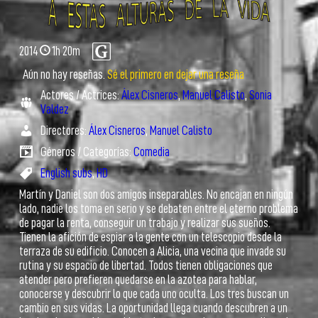
2014
1h 20m
Aún no hay reseñas.
Sé el primero en dejar una reseña
Actores / Actrices:
Álex Cisneros
,
Manuel Calisto
,
Sonia
Valdez
Directores:
Álex Cisneros
,
Manuel Calisto
Géneros / Categorías:
Comedia
English subs
,
HD
Martín y Daniel son dos amigos inseparables. No encajan en ningún
lado, nadie los toma en serio y se debaten entre el eterno problema
de pagar la renta, conseguir un trabajo y realizar sus sueños.
Tienen la afición de espiar a la gente con un telescopio desde la
terraza de su edificio. Conocen a Alicia, una vecina que invade su
rutina y su espacio de libertad. Todos tienen obligaciones que
atender pero prefieren quedarse en la azotea para hablar,
conocerse y descubrir lo que cada uno oculta. Los tres buscan un
cambio en sus vidas. La oportunidad llega cuando descubren a un