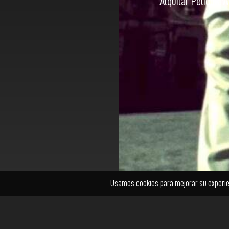
Alquilar Película
W