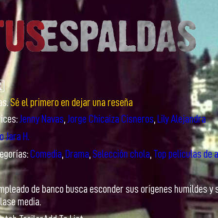
as.
Sé el primero en dejar una reseña
rices:
Jenny Navas
,
Jorge Chicaiza Cisneros
,
Lily Alejandra
o Jara H.
egorías:
Comedia
,
Drama
,
Selección chola
,
Top películas de a
pleado de banco busca esconder sus orígenes humildes y su 
clase media.