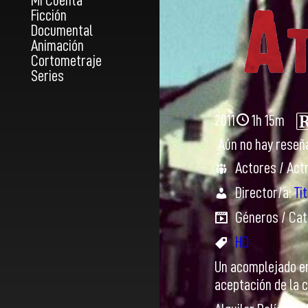
Mi Cuenta
Ficción
Documental
Animación
Cortometraje
Series
2011
1h 15m
Aún no hay reseñ
Actores / Act
Director/a:
Tit
Géneros / Cat
HD
Un acomplejado em
aceptación de la 