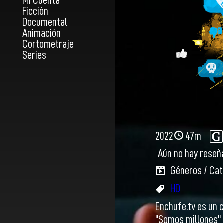
Mi Cuenta
Ficción
Documental
Animación
Cortometraje
Series
2022
47m
Aún no hay reseñ
Géneros / Cat
HD
Enchufe.tv es un 
"Somos millones" 