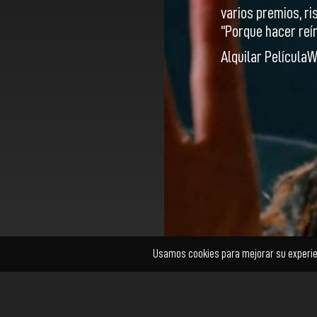
varios premios, r
“Porque hacer reír
Alquilar Película
W