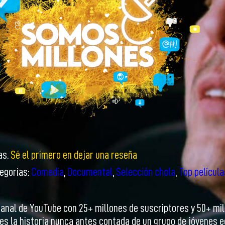
as.
Sé el primero en dejar una reseña
egorías:
Comedia
,
Documental
,
Selección chola
,
Top película
canal de YouTube con 25+ millones de suscriptores y 50+ mi
es la historia nunca antes contada de un grupo de jóvenes ec