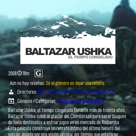
2008
18m
Aún no hay reseñas.
Sé el primero en dejar una reseña
Directores:
Igor Guayasamin
,
José Antonio Guayasamin
Géneros / Categorías:
Cortometraje
,
Documental
Baltazar Ushka, el tiempo congelado Durante más de treinta años,
Baltazar Ushka subió al glaciar del Chimborazo para sacar bloques
de hielo destinados a enfriar jugos en un mercado de Riobamba.
Esta película construye un retrato íntimo del último hielero del
volcán, guiada por una visión circular del tiempo que enlaza su