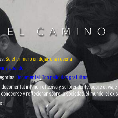
as.
Sé el primero en dejar una reseña
onny Obando
egorías:
Documental
,
Top películas gratuitas
n documental íntimo, reflexivo y sorprendente, sobre el via
a conocerse y reflexionar sobre la sociedad, el mundo, el exis
ist