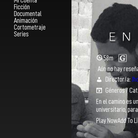
Mi Cuenta
Ficción
Documental
Animación
Cortometraje
Series
58m
Aún no hay reseñ
Director/a:
Jh
Géneros / Cat
En el camino es u
universitario, par
Play Now
Add To L