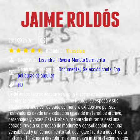
2013
2h 3m
Basado en
10 reseñas
Directores:
Lisandra I. Rivera
,
Manolo Sarmiento
Géneros / Categorías:
Documental
,
Selección chola
,
Top
películas de alquiler
HD
Leída en los textos escolares y en la Historia nacional como un
accidente aéreo, la muerte de Jaime Roldós, su esposa y sus
aliados políticos es revisada de manera exhaustiva por sus
realizadores desde una selección única de material de archivo,
personajes y voces. Este trabajo, preparado durante casi una
década, revela su proceso de madurez y consolidación con una
sensibilidad y un conocimiento tal, que relee frente a nosotros la
historia oficial para descubrirnos una nueva interpretación, voces