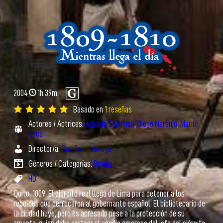
2004
1h 39m
Basado en
1 reseñas
Actores / Actrices:
Alfredo Espinosa
,
Diego Naranjo
,
Marilú
Vaca
Director/a:
Camilo Luzuriaga
Géneros / Categorías:
Drama
HD
Quito, 1809. El ejército real llega de Lima para detener a los
rebeldes que derrocaron al gobernante español. El bibliotecario de
la ciudad huye, pero es apresado pese a la protección de su