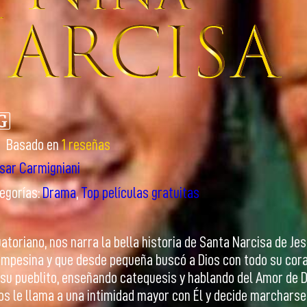
Basado en
1 reseñas
sar Carmigniani
egorías:
Drama
,
Top películas gratuitas
atoriano, nos narra la bella historia de Santa Narcisa de Jes
ampesina y que desde pequeña buscó a Dios con todo su coraz
 su pueblito, enseñando catequesis y hablando del Amor de 
s le llama a una intimidad mayor con Él y decide marcharse 