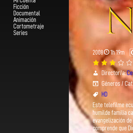
Mi Cuenta
Ficción
Documental
Animación
Cortometraje
Series
2008
1h 19m
Director/a:
Ce
Géneros / Cat
HD
Este telefilme ecu
humilde familia c
evangelización de
comprende que Dio