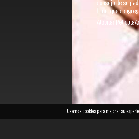
consejo de su padr
Lima que congrega
Alquilar Película
A