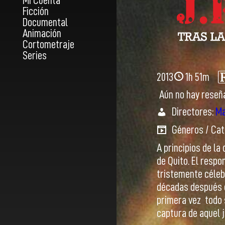
Mi Cuenta
Ficción
Documental
Animación
Cortometraje
Series
2013
1h 51m
Aún no hay reseñ
Directores:
Ma
Géneros / Cat
A principios de l
de Quito. El respo
tristemente céleb
décadas después de
primera vez todo 
captura de aquel 