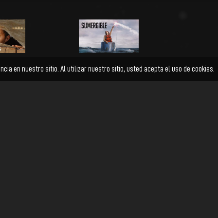
inas
Sumergible
orno a Jorge, un
Un narco sumergible de
 que termina
construcción artesanal, sufre
te al conflicto
problemas mecánicos en alta mar.
Sus tres tripulantes se ven
forzados a abrir…