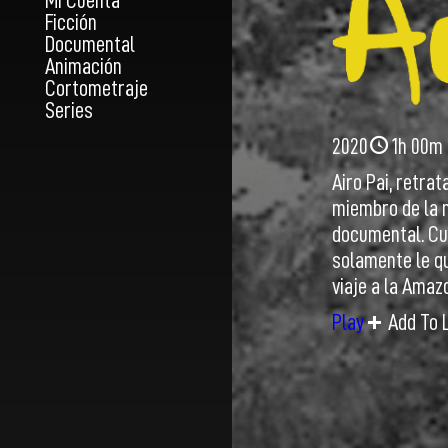
Mi Cuenta
Ficción
Documental
Animación
Cortometraje
Series
2020
1h 00m
Airo Pai, retrat
miembro de la n
documental. Cu
solamente le q
viaje a la Amazo
Play
Add To L