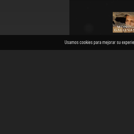
Mono con Gall
La historia gira en t
quiteño de 18 años
siendo soldado fren
limítrofe…