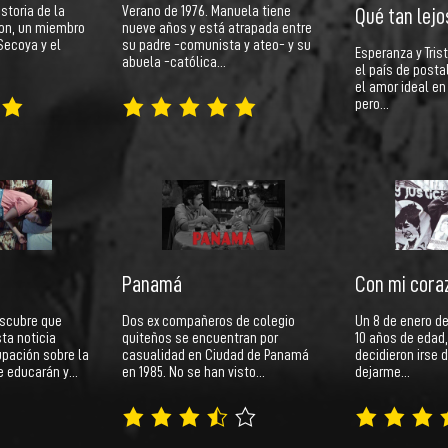
istoria de la
Verano de 1976. Manuela tiene
Qué tan lejo
on, un miembro
nueve años y está atrapada entre
Secoya y el
su padre -comunista y ateo- y su
Esperanza y Tris
abuela -católica…
el país de posta
el amor ideal en
pero…
Panamá
Con mi cora
escubre que
Dos ex compañeros de colegio
Un 8 de enero de
ta noticia
quiteños se encuentran por
10 años de edad
upación sobre la
casualidad en Ciudad de Panamá
decidieron irse 
ue educarán y…
en 1985. No se han visto…
dejarme…