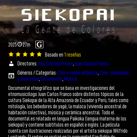
2025
27m
Basado en
1 reseñas
Directores:
Ana Cristina Franco
,
Juan Carlos Franco
Géneros / Categorías:
Cine y medio ambiente
,
Cine, comunidad
y diversidad
,
Documental
,
Música
Documental etnográfico que se basa en investigaciones del
etnomusicólogo Juan Carlos Franco sobre distintos tópicos de la
cultura Siekopai de la Alta Amazonía de Ecuador y Perú, tales como
mitología, los bebedores de yagé, la maloca (vivienda ancestral de
habitación colectiva), música y cerámica ancestral. Todo el
documental es relatado en lengua Paikoka (lengua materna de los
siekopai) y contiene subtítulos en español e inglés. La película
cuenta con ilustraciones realizadas por el artista siekopai Wilfrido
Lucitande. El rodaje se realizó en la comunidad San Pablo de