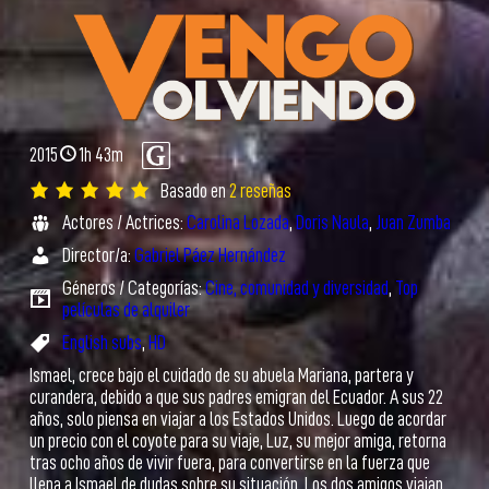
2015
1h 43m
Basado en
2 reseñas
Actores / Actrices:
Carolina Lozada
,
Doris Naula
,
Juan Zumba
Director/a:
Gabriel Páez Hernández
Géneros / Categorías:
Cine, comunidad y diversidad
,
Top
películas de alquiler
English subs
,
HD
Ismael, crece bajo el cuidado de su abuela Mariana, partera y
curandera, debido a que sus padres emigran del Ecuador. A sus 22
años, solo piensa en viajar a los Estados Unidos. Luego de acordar
un precio con el coyote para su viaje, Luz, su mejor amiga, retorna
tras ocho años de vivir fuera, para convertirse en la fuerza que
llena a Ismael de dudas sobre su situación. Los dos amigos viajan