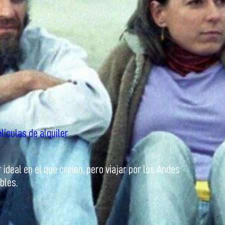
lículas de alquiler
ideal en el que creían, pero viajar por los Andes
bles.