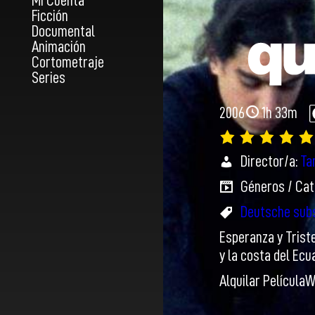
Mi Cuenta
Ficción
Documental
Animación
Cortometraje
Series
2006
1h 33m
Director/a:
Ta
Géneros / Cat
Deutsche sub
Esperanza y Triste
y la costa del Ecu
Alquilar Película
W