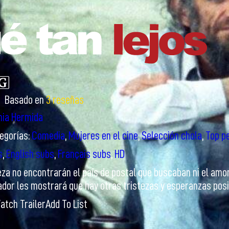
Basado en
3 reseñas
nia Hermida
egorías:
Comedia
,
Mujeres en el cine
,
Selección chola
,
Top pe
s
,
English subs
,
Français subs
,
HD
za no encontrarán el país de postal que buscaban ni el amor 
ador les mostrará que hay otras tristezas y esperanzas posi
atch Trailer
Add To List