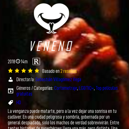
2018
14m
Basado en
2 reseñas
Director/a:
Sebastián Villagómez Vega
Géneros / Categorías:
Cortometraje
,
LGBTIQ+
,
Top películas
gratuitas
HD
La venganza puede matarte, pero a la vez dejar una sonrisa en tu
cadáver. En una ciudad peligrosa y sombría, gobernada por un
general despiadado, solo los machos de verdad sobrevivirán. Entre
tantas historias de superhéroes llega una más, pero distinta. Una