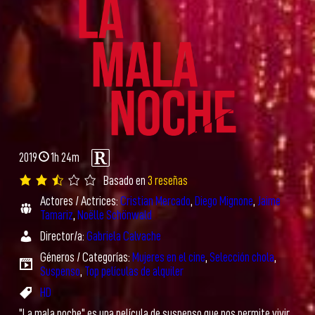
2019
1h 24m
Basado en
3 reseñas
Actores / Actrices:
Cristian Mercado
,
Diego Mignone
,
Jaime
Tamariz
,
Noëlle Schönwald
Director/a:
Gabriela Calvache
Géneros / Categorías:
Mujeres en el cine
,
Selección chola
,
Suspenso
,
Top películas de alquiler
HD
"La mala noche" es una película de suspenso que nos permite vivir