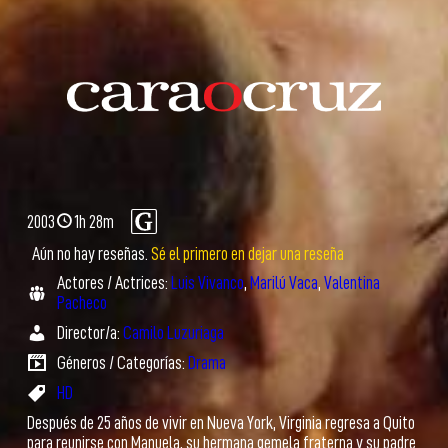
2003
1h 28m
Aún no hay reseñas.
Sé el primero en dejar una reseña
Actores / Actrices:
Luis Vivanco
,
Marilú Vaca
,
Valentina
Pacheco
Director/a:
Camilo Luzuriaga
Géneros / Categorías:
Drama
HD
Después de 25 años de vivir en Nueva York, Virginia regresa a Quito
para reunirse con Manuela, su hermana gemela fraterna y su padre